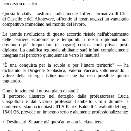
percorso scolastico.
Questa iniziativa trasforma radicalmente l'offerta formativa di Città
di Castello e dell'Altotevere, offrendo ai nostri ragazzi un vantaggio
competitivo immediato nel mondo del lavoro.
La grande rivoluzione di questo accordo risiede nell'abbattimento
delle barriere economiche e temporali: i nostri diplomati non
dovranno più frequentare (e pagare) costosi corsi privati post-
diploma. La qualifica regionale abilitante sarà infatti completamente
integrata nel percorso quinquennale verso la maturità.
"È una conquista per la scuola e per l’intero territorio" — ha
dichiarato la Dirigente Scolastica, Valeria Vaccari, sottolineando il
valore della sinergia istituzionale che ha reso possibile questo
traguardo.
Come funzionerà il nuovo piano di studi?
Il percorso, illustrato nel dettaglio dalla professoressa Lucia
Crispoltoni e dal vicario professor Lamberto Crulli durante la
conferenza stampa tenutasi all'IIS Patrizi Baldelli Cavallotti dei oggi
15/01/26, prevede un impegno serio e altamente professionalizzante:
•⁠ ⁠Destinatari: Si parte già quest'anno con le classi terze.