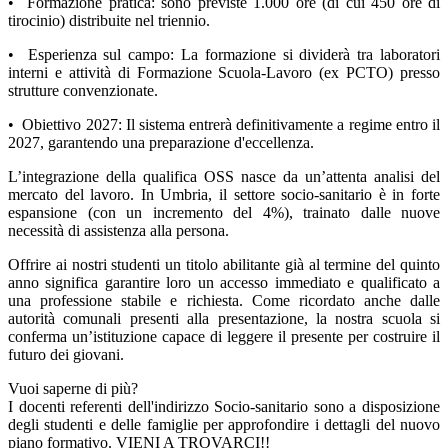
•⁠ ⁠Formazione pratica: sono previste 1.000 ore (di cui 450 ore di
tirocinio) distribuite nel triennio.
•⁠ ⁠Esperienza sul campo: La formazione si dividerà tra laboratori
interni e attività di Formazione Scuola-Lavoro (ex PCTO) presso
strutture convenzionate.
•⁠ ⁠Obiettivo 2027: Il sistema entrerà definitivamente a regime entro il
2027, garantendo una preparazione d'eccellenza.
L’integrazione della qualifica OSS nasce da un’attenta analisi del
mercato del lavoro. In Umbria, il settore socio-sanitario è in forte
espansione (con un incremento del 4%), trainato dalle nuove
necessità di assistenza alla persona.
Offrire ai nostri studenti un titolo abilitante già al termine del quinto
anno significa garantire loro un accesso immediato e qualificato a
una professione stabile e richiesta. Come ricordato anche dalle
autorità comunali presenti alla presentazione, la nostra scuola si
conferma un’istituzione capace di leggere il presente per costruire il
futuro dei giovani.
Vuoi saperne di più?
I docenti referenti dell'indirizzo Socio-sanitario sono a disposizione
degli studenti e delle famiglie per approfondire i dettagli del nuovo
piano formativo. VIENI A TROVARCI!!