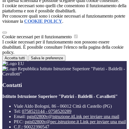
In questa schermata è possibile scegliere quali cookie consentire.
I cookie necessari sono quelli che consentono il funzionamento della
piattaforma e non è possibile disabilitarli.
Per conoscere quali sono i cookie necessari al funzionamento potete
visionare la
COOKIE POLICY
.
Cookie necessari per il funzionamento
I cookie necessari per il funzionamento non possono essere
disabilitati. È possibile consultare l'elenco nella pagina della cookie
policy.
Accetta tutti
Salva le preferenze
Istituto Istruzione Superiore "Patrizi - Baldelli -
Cavallotti"
Contatti
Istituto Istruzione Superiore "Patrizi - Baldelli - Cavallotti"
Viale Aldo Bologni, 86 - 06012 Città di Castello (PG)
Tel:
0758521144 - 0758520289
Email:
pgis02800v@istruzione.it
Link per inviare una mail
PEC:
pgis02800v@pec.istruzione.it
Link per inviare una mail
C.F.: 90022390547