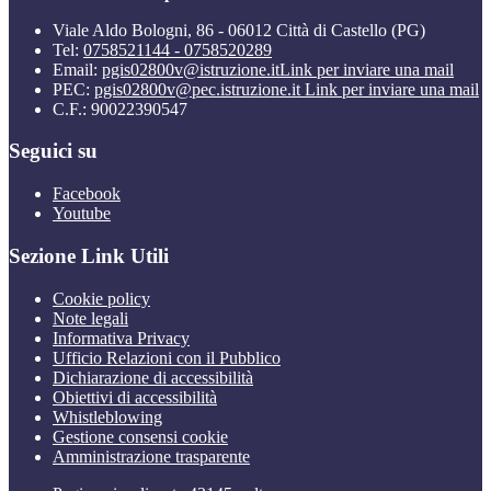
Viale Aldo Bologni, 86 - 06012 Città di Castello (PG)
Tel:
0758521144 - 0758520289
Email:
pgis02800v@istruzione.it
Link per inviare una mail
PEC:
pgis02800v@pec.istruzione.it
Link per inviare una mail
C.F.: 90022390547
Seguici su
Facebook
Youtube
Sezione Link Utili
Cookie policy
Note legali
Informativa Privacy
Ufficio Relazioni con il Pubblico
Dichiarazione di accessibilità
Obiettivi di accessibilità
Whistleblowing
Gestione consensi cookie
Amministrazione trasparente