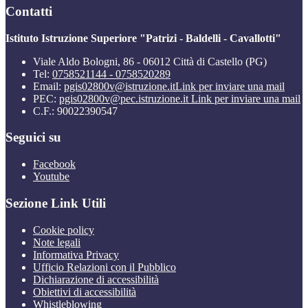
Contatti
Istituto Istruzione Superiore "Patrizi - Baldelli - Cavallotti"
Viale Aldo Bologni, 86 - 06012 Città di Castello (PG)
Tel:
0758521144 - 0758520289
Email:
pgis02800v@istruzione.it
Link per inviare una mail
PEC:
pgis02800v@pec.istruzione.it
Link per inviare una mail
C.F.: 90022390547
Seguici su
Facebook
Youtube
Sezione Link Utili
Cookie policy
Note legali
Informativa Privacy
Ufficio Relazioni con il Pubblico
Dichiarazione di accessibilità
Obiettivi di accessibilità
Whistleblowing