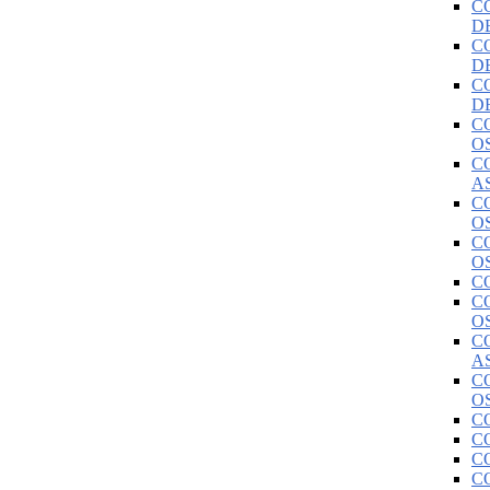
C
D
C
D
C
D
C
O
C
A
C
O
C
O
C
C
O
C
A
C
O
C
C
C
C