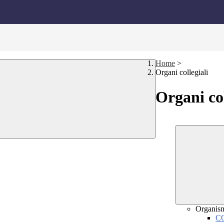
Home
>
Organi collegiali
Organi col
Organis
C