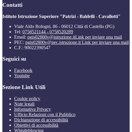
Contatti
Istituto Istruzione Superiore "Patrizi - Baldelli - Cavallotti"
Viale Aldo Bologni, 86 - 06012 Città di Castello (PG)
Tel:
0758521144 - 0758520289
Email:
pgis02800v@istruzione.it
Link per inviare una mail
PEC:
pgis02800v@pec.istruzione.it
Link per inviare una mail
C.F.: 90022390547
Seguici su
Facebook
Youtube
Sezione Link Utili
Cookie policy
Note legali
Informativa Privacy
Ufficio Relazioni con il Pubblico
Dichiarazione di accessibilità
Obiettivi di accessibilità
Whistleblowing