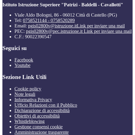
Istituto Istruzione Superiore "Patrizi - Baldelli - Cavallotti"
Viale Aldo Bologni, 86 - 06012 Città di Castello (PG)
Tel:
0758521144 - 0758520289
Email:
pgis02800v@istruzione.it
Link per inviare una mail
PEC:
pgis02800v@pec.istruzione.it
Link per inviare una mail
C.F.: 90022390547
Seguici su
Facebook
Youtube
Sezione Link Utili
Cookie policy
Note legali
Informativa Privacy
Ufficio Relazioni con il Pubblico
Dichiarazione di accessibilità
Obiettivi di accessibilità
Whistleblowing
Gestione consensi cookie
Amministrazione trasparente