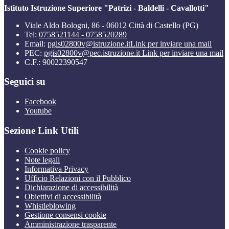
Istituto Istruzione Superiore "Patrizi - Baldelli - Cavallotti"
Viale Aldo Bologni, 86 - 06012 Città di Castello (PG)
Tel:
0758521144 - 0758520289
Email:
pgis02800v@istruzione.it
Link per inviare una mail
PEC:
pgis02800v@pec.istruzione.it
Link per inviare una mail
C.F.: 90022390547
Seguici su
Facebook
Youtube
Sezione Link Utili
Cookie policy
Note legali
Informativa Privacy
Ufficio Relazioni con il Pubblico
Dichiarazione di accessibilità
Obiettivi di accessibilità
Whistleblowing
Gestione consensi cookie
Amministrazione trasparente