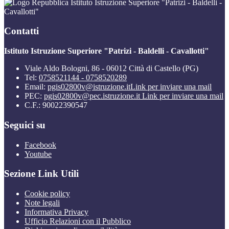
Istituto Istruzione Superiore "Patrizi - Baldelli -
Cavallotti"
Contatti
Istituto Istruzione Superiore "Patrizi - Baldelli - Cavallotti"
Viale Aldo Bologni, 86 - 06012 Città di Castello (PG)
Tel:
0758521144 - 0758520289
Email:
pgis02800v@istruzione.it
Link per inviare una mail
PEC:
pgis02800v@pec.istruzione.it
Link per inviare una mail
C.F.: 90022390547
Seguici su
Facebook
Youtube
Sezione Link Utili
Cookie policy
Note legali
Informativa Privacy
Ufficio Relazioni con il Pubblico