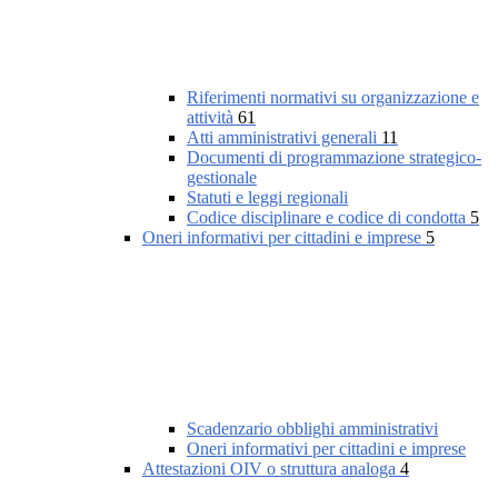
Riferimenti normativi su organizzazione e
attività
61
Atti amministrativi generali
11
Documenti di programmazione strategico-
gestionale
Statuti e leggi regionali
Codice disciplinare e codice di condotta
5
Oneri informativi per cittadini e imprese
5
Scadenzario obblighi amministrativi
Oneri informativi per cittadini e imprese
Attestazioni OIV o struttura analoga
4