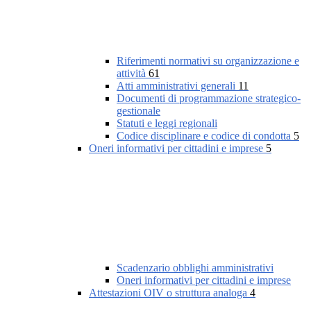
Riferimenti normativi su organizzazione e
attività
61
Atti amministrativi generali
11
Documenti di programmazione strategico-
gestionale
Statuti e leggi regionali
Codice disciplinare e codice di condotta
5
Oneri informativi per cittadini e imprese
5
Scadenzario obblighi amministrativi
Oneri informativi per cittadini e imprese
Attestazioni OIV o struttura analoga
4