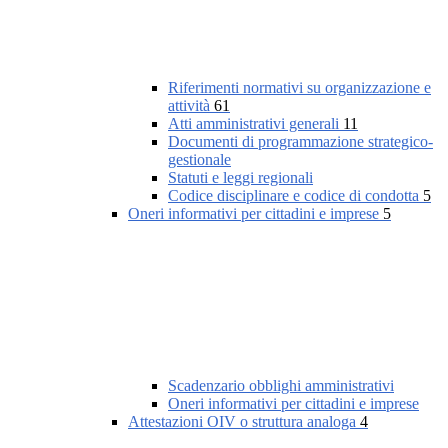
Riferimenti normativi su organizzazione e
attività
61
Atti amministrativi generali
11
Documenti di programmazione strategico-
gestionale
Statuti e leggi regionali
Codice disciplinare e codice di condotta
5
Oneri informativi per cittadini e imprese
5
Scadenzario obblighi amministrativi
Oneri informativi per cittadini e imprese
Attestazioni OIV o struttura analoga
4