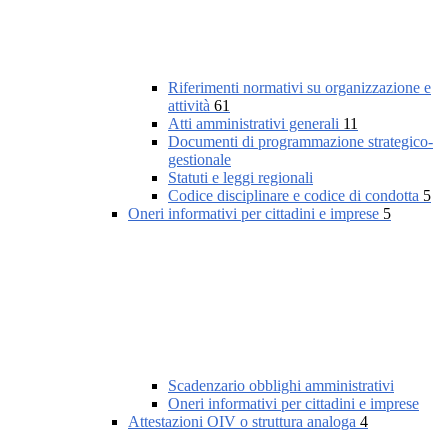
Riferimenti normativi su organizzazione e
attività
61
Atti amministrativi generali
11
Documenti di programmazione strategico-
gestionale
Statuti e leggi regionali
Codice disciplinare e codice di condotta
5
Oneri informativi per cittadini e imprese
5
Scadenzario obblighi amministrativi
Oneri informativi per cittadini e imprese
Attestazioni OIV o struttura analoga
4