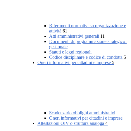
Riferimenti normativi su organizzazione e
attività
61
Atti amministrativi generali
11
Documenti di programmazione strategico-
gestionale
Statuti e leggi regionali
Codice disciplinare e codice di condotta
5
Oneri informativi per cittadini e imprese
5
Scadenzario obblighi amministrativi
Oneri informativi per cittadini e imprese
Attestazioni OIV o struttura analoga
4