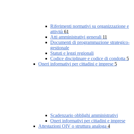
Riferimenti normativi su organizzazione e
attività
61
Atti amministrativi generali
11
Documenti di programmazione strategico-
gestionale
Statuti e leggi regionali
Codice disciplinare e codice di condotta
5
Oneri informativi per cittadini e imprese
5
Scadenzario obblighi amministrativi
Oneri informativi per cittadini e imprese
Attestazioni OIV o struttura analoga
4