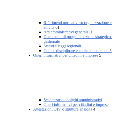
Riferimenti normativi su organizzazione e
attività
61
Atti amministrativi generali
11
Documenti di programmazione strategico-
gestionale
Statuti e leggi regionali
Codice disciplinare e codice di condotta
5
Oneri informativi per cittadini e imprese
5
Scadenzario obblighi amministrativi
Oneri informativi per cittadini e imprese
Attestazioni OIV o struttura analoga
4