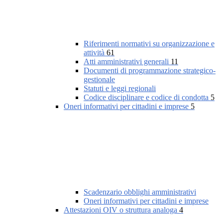
Riferimenti normativi su organizzazione e
attività
61
Atti amministrativi generali
11
Documenti di programmazione strategico-
gestionale
Statuti e leggi regionali
Codice disciplinare e codice di condotta
5
Oneri informativi per cittadini e imprese
5
Scadenzario obblighi amministrativi
Oneri informativi per cittadini e imprese
Attestazioni OIV o struttura analoga
4