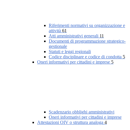
Riferimenti normativi su organizzazione e
attività
61
Atti amministrativi generali
11
Documenti di programmazione strategico-
gestionale
Statuti e leggi regionali
Codice disciplinare e codice di condotta
5
Oneri informativi per cittadini e imprese
5
Scadenzario obblighi amministrativi
Oneri informativi per cittadini e imprese
Attestazioni OIV o struttura analoga
4