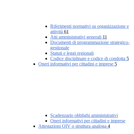
Riferimenti normativi su organizzazione e
attività
61
Atti amministrativi generali
11
Documenti di programmazione strategico-
gestionale
Statuti e leggi regionali
Codice disciplinare e codice di condotta
5
Oneri informativi per cittadini e imprese
5
Scadenzario obblighi amministrativi
Oneri informativi per cittadini e imprese
Attestazioni OIV o struttura analoga
4