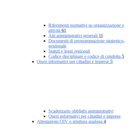
Riferimenti normativi su organizzazione e
attività
61
Atti amministrativi generali
11
Documenti di programmazione strategico-
gestionale
Statuti e leggi regionali
Codice disciplinare e codice di condotta
5
Oneri informativi per cittadini e imprese
5
Scadenzario obblighi amministrativi
Oneri informativi per cittadini e imprese
Attestazioni OIV o struttura analoga
4