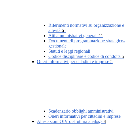
Riferimenti normativi su organizzazione e
attività
61
Atti amministrativi generali
11
Documenti di programmazione strategico-
gestionale
Statuti e leggi regionali
Codice disciplinare e codice di condotta
5
Oneri informativi per cittadini e imprese
5
Scadenzario obblighi amministrativi
Oneri informativi per cittadini e imprese
Attestazioni OIV o struttura analoga
4