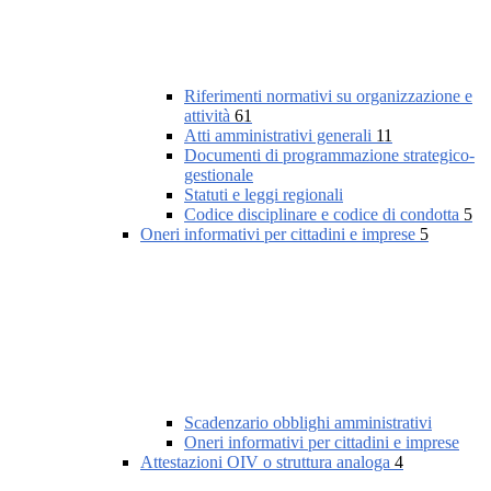
Riferimenti normativi su organizzazione e
attività
61
Atti amministrativi generali
11
Documenti di programmazione strategico-
gestionale
Statuti e leggi regionali
Codice disciplinare e codice di condotta
5
Oneri informativi per cittadini e imprese
5
Scadenzario obblighi amministrativi
Oneri informativi per cittadini e imprese
Attestazioni OIV o struttura analoga
4