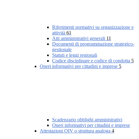
Riferimenti normativi su organizzazione e
attività
61
Atti amministrativi generali
11
Documenti di programmazione strategico-
gestionale
Statuti e leggi regionali
Codice disciplinare e codice di condotta
5
Oneri informativi per cittadini e imprese
5
Scadenzario obblighi amministrativi
Oneri informativi per cittadini e imprese
Attestazioni OIV o struttura analoga
4