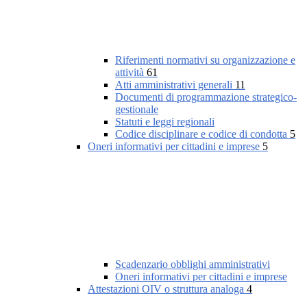
Riferimenti normativi su organizzazione e
attività
61
Atti amministrativi generali
11
Documenti di programmazione strategico-
gestionale
Statuti e leggi regionali
Codice disciplinare e codice di condotta
5
Oneri informativi per cittadini e imprese
5
Scadenzario obblighi amministrativi
Oneri informativi per cittadini e imprese
Attestazioni OIV o struttura analoga
4