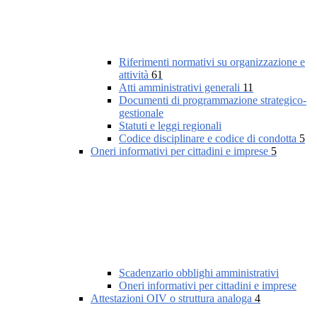
Riferimenti normativi su organizzazione e
attività
61
Atti amministrativi generali
11
Documenti di programmazione strategico-
gestionale
Statuti e leggi regionali
Codice disciplinare e codice di condotta
5
Oneri informativi per cittadini e imprese
5
Scadenzario obblighi amministrativi
Oneri informativi per cittadini e imprese
Attestazioni OIV o struttura analoga
4