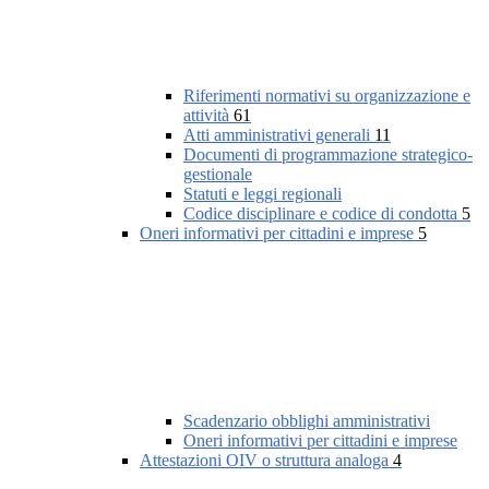
Riferimenti normativi su organizzazione e
attività
61
Atti amministrativi generali
11
Documenti di programmazione strategico-
gestionale
Statuti e leggi regionali
Codice disciplinare e codice di condotta
5
Oneri informativi per cittadini e imprese
5
Scadenzario obblighi amministrativi
Oneri informativi per cittadini e imprese
Attestazioni OIV o struttura analoga
4