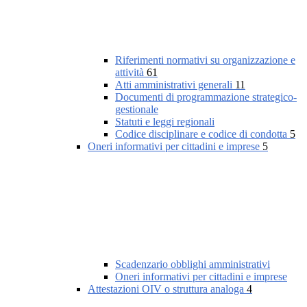
Riferimenti normativi su organizzazione e
attività
61
Atti amministrativi generali
11
Documenti di programmazione strategico-
gestionale
Statuti e leggi regionali
Codice disciplinare e codice di condotta
5
Oneri informativi per cittadini e imprese
5
Scadenzario obblighi amministrativi
Oneri informativi per cittadini e imprese
Attestazioni OIV o struttura analoga
4