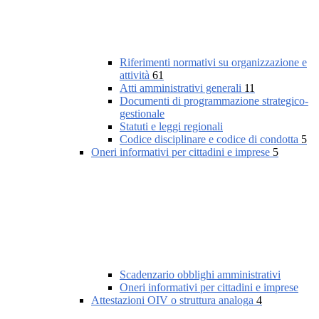
Riferimenti normativi su organizzazione e
attività
61
Atti amministrativi generali
11
Documenti di programmazione strategico-
gestionale
Statuti e leggi regionali
Codice disciplinare e codice di condotta
5
Oneri informativi per cittadini e imprese
5
Scadenzario obblighi amministrativi
Oneri informativi per cittadini e imprese
Attestazioni OIV o struttura analoga
4