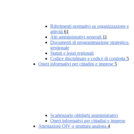
Riferimenti normativi su organizzazione e
attività
61
Atti amministrativi generali
11
Documenti di programmazione strategico-
gestionale
Statuti e leggi regionali
Codice disciplinare e codice di condotta
5
Oneri informativi per cittadini e imprese
5
Scadenzario obblighi amministrativi
Oneri informativi per cittadini e imprese
Attestazioni OIV o struttura analoga
4