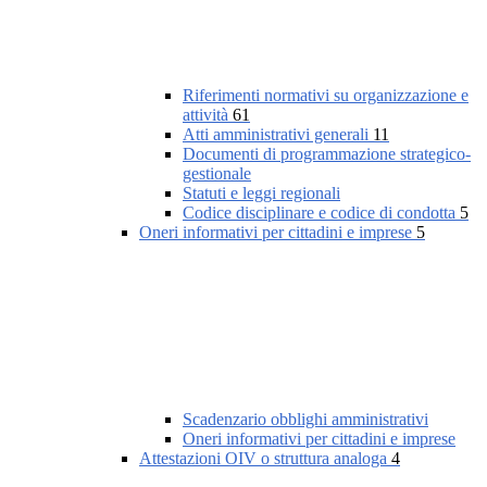
Riferimenti normativi su organizzazione e
attività
61
Atti amministrativi generali
11
Documenti di programmazione strategico-
gestionale
Statuti e leggi regionali
Codice disciplinare e codice di condotta
5
Oneri informativi per cittadini e imprese
5
Scadenzario obblighi amministrativi
Oneri informativi per cittadini e imprese
Attestazioni OIV o struttura analoga
4