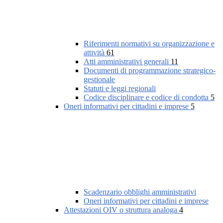
Riferimenti normativi su organizzazione e
attività
61
Atti amministrativi generali
11
Documenti di programmazione strategico-
gestionale
Statuti e leggi regionali
Codice disciplinare e codice di condotta
5
Oneri informativi per cittadini e imprese
5
Scadenzario obblighi amministrativi
Oneri informativi per cittadini e imprese
Attestazioni OIV o struttura analoga
4