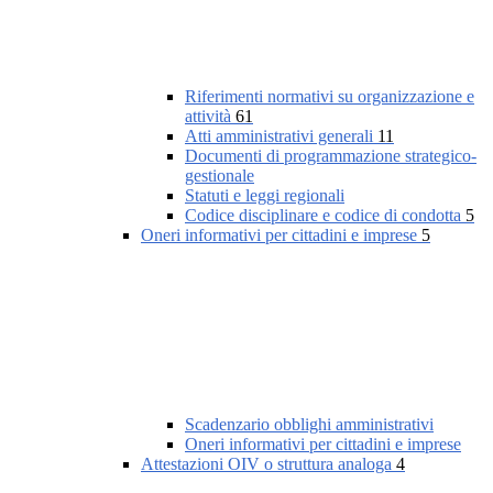
Riferimenti normativi su organizzazione e
attività
61
Atti amministrativi generali
11
Documenti di programmazione strategico-
gestionale
Statuti e leggi regionali
Codice disciplinare e codice di condotta
5
Oneri informativi per cittadini e imprese
5
Scadenzario obblighi amministrativi
Oneri informativi per cittadini e imprese
Attestazioni OIV o struttura analoga
4