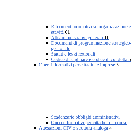
Riferimenti normativi su organizzazione e
attività
61
Atti amministrativi generali
11
Documenti di programmazione strategico-
gestionale
Statuti e leggi regionali
Codice disciplinare e codice di condotta
5
Oneri informativi per cittadini e imprese
5
Scadenzario obblighi amministrativi
Oneri informativi per cittadini e imprese
Attestazioni OIV o struttura analoga
4