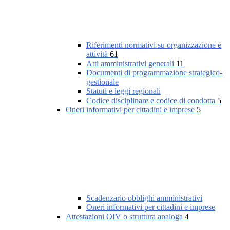
Riferimenti normativi su organizzazione e
attività
61
Atti amministrativi generali
11
Documenti di programmazione strategico-
gestionale
Statuti e leggi regionali
Codice disciplinare e codice di condotta
5
Oneri informativi per cittadini e imprese
5
Scadenzario obblighi amministrativi
Oneri informativi per cittadini e imprese
Attestazioni OIV o struttura analoga
4