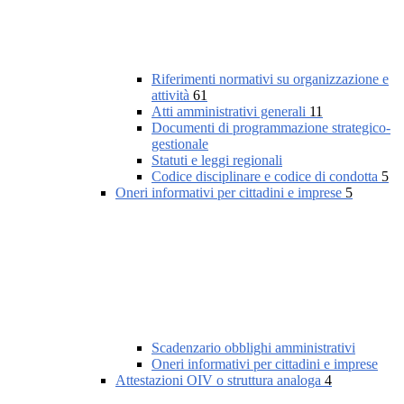
Riferimenti normativi su organizzazione e
attività
61
Atti amministrativi generali
11
Documenti di programmazione strategico-
gestionale
Statuti e leggi regionali
Codice disciplinare e codice di condotta
5
Oneri informativi per cittadini e imprese
5
Scadenzario obblighi amministrativi
Oneri informativi per cittadini e imprese
Attestazioni OIV o struttura analoga
4