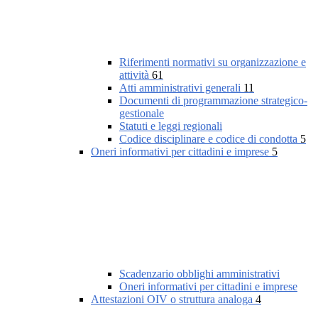
Riferimenti normativi su organizzazione e
attività
61
Atti amministrativi generali
11
Documenti di programmazione strategico-
gestionale
Statuti e leggi regionali
Codice disciplinare e codice di condotta
5
Oneri informativi per cittadini e imprese
5
Scadenzario obblighi amministrativi
Oneri informativi per cittadini e imprese
Attestazioni OIV o struttura analoga
4