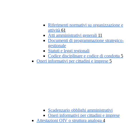
Riferimenti normativi su organizzazione e
attività
61
Atti amministrativi generali
11
Documenti di programmazione strategico-
gestionale
Statuti e leggi regionali
Codice disciplinare e codice di condotta
5
Oneri informativi per cittadini e imprese
5
Scadenzario obblighi amministrativi
Oneri informativi per cittadini e imprese
Attestazioni OIV o struttura analoga
4