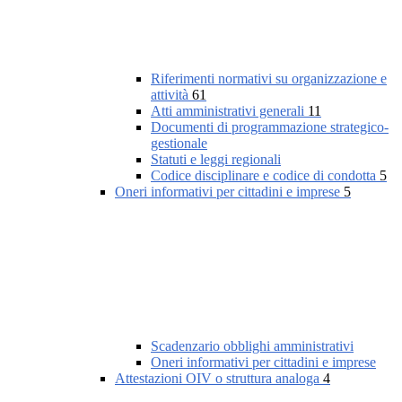
Riferimenti normativi su organizzazione e
attività
61
Atti amministrativi generali
11
Documenti di programmazione strategico-
gestionale
Statuti e leggi regionali
Codice disciplinare e codice di condotta
5
Oneri informativi per cittadini e imprese
5
Scadenzario obblighi amministrativi
Oneri informativi per cittadini e imprese
Attestazioni OIV o struttura analoga
4