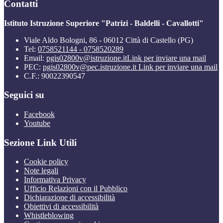
Contatti
Istituto Istruzione Superiore "Patrizi - Baldelli - Cavallotti"
Viale Aldo Bologni, 86 - 06012 Città di Castello (PG)
Tel:
0758521144 - 0758520289
Email:
pgis02800v@istruzione.it
Link per inviare una mail
PEC:
pgis02800v@pec.istruzione.it
Link per inviare una mail
C.F.: 90022390547
Seguici su
Facebook
Youtube
Sezione Link Utili
Cookie policy
Note legali
Informativa Privacy
Ufficio Relazioni con il Pubblico
Dichiarazione di accessibilità
Obiettivi di accessibilità
Whistleblowing