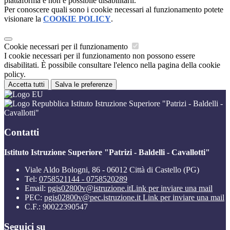
piattaforma e non è possibile disabilitarli.
Per conoscere quali sono i cookie necessari al funzionamento potete
visionare la
COOKIE POLICY
.
Cookie necessari per il funzionamento
I cookie necessari per il funzionamento non possono essere
disabilitati. È possibile consultare l'elenco nella pagina della cookie
policy.
Accetta tutti
Salva le preferenze
Istituto Istruzione Superiore "Patrizi - Baldelli -
Cavallotti"
Contatti
Istituto Istruzione Superiore "Patrizi - Baldelli - Cavallotti"
Viale Aldo Bologni, 86 - 06012 Città di Castello (PG)
Tel:
0758521144 - 0758520289
Email:
pgis02800v@istruzione.it
Link per inviare una mail
PEC:
pgis02800v@pec.istruzione.it
Link per inviare una mail
C.F.: 90022390547
Seguici su