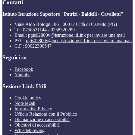
Contatti
Istituto Istruzione Superiore "Patrizi - Baldelli - Cavallotti"
Viale Aldo Bologni, 86 - 06012 Città di Castello (PG)
Tel:
0758521144 - 0758520289
Email:
pgis02800v@istruzione.it
Link per inviare una mail
PEC:
pgis02800v@pec.istruzione.it
Link per inviare una mail
C.F.: 90022390547
Seguici su
Facebook
Youtube
Sezione Link Utili
Cookie policy
Note legali
Informativa Privacy
Ufficio Relazioni con il Pubblico
Dichiarazione di accessibilità
Obiettivi di accessibilità
Whistleblowing