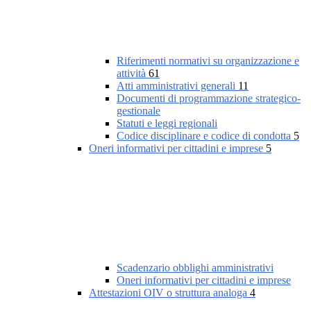
Riferimenti normativi su organizzazione e
attività
61
Atti amministrativi generali
11
Documenti di programmazione strategico-
gestionale
Statuti e leggi regionali
Codice disciplinare e codice di condotta
5
Oneri informativi per cittadini e imprese
5
Scadenzario obblighi amministrativi
Oneri informativi per cittadini e imprese
Attestazioni OIV o struttura analoga
4