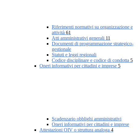
Riferimenti normativi su organizzazione e
attività
61
Atti amministrativi generali
11
Documenti di programmazione strategico-
gestionale
Statuti e leggi regionali
Codice disciplinare e codice di condotta
5
Oneri informativi per cittadini e imprese
5
Scadenzario obblighi amministrativi
Oneri informativi per cittadini e imprese
Attestazioni OIV o struttura analoga
4