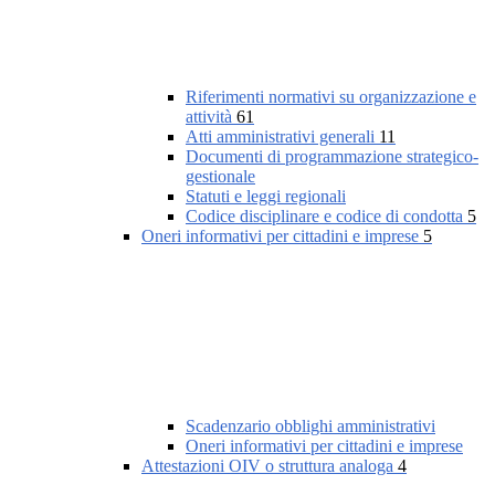
Riferimenti normativi su organizzazione e
attività
61
Atti amministrativi generali
11
Documenti di programmazione strategico-
gestionale
Statuti e leggi regionali
Codice disciplinare e codice di condotta
5
Oneri informativi per cittadini e imprese
5
Scadenzario obblighi amministrativi
Oneri informativi per cittadini e imprese
Attestazioni OIV o struttura analoga
4