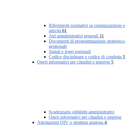
Riferimenti normativi su organizzazione e
attività
61
Atti amministrativi generali
11
Documenti di programmazione strategico-
gestionale
Statuti e leggi regionali
Codice disciplinare e codice di condotta
5
Oneri informativi per cittadini e imprese
5
Scadenzario obblighi amministrativi
Oneri informativi per cittadini e imprese
Attestazioni OIV o struttura analoga
4