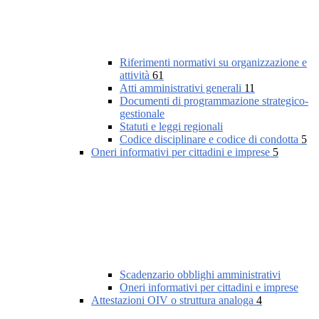
Riferimenti normativi su organizzazione e
attività
61
Atti amministrativi generali
11
Documenti di programmazione strategico-
gestionale
Statuti e leggi regionali
Codice disciplinare e codice di condotta
5
Oneri informativi per cittadini e imprese
5
Scadenzario obblighi amministrativi
Oneri informativi per cittadini e imprese
Attestazioni OIV o struttura analoga
4