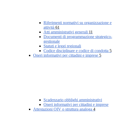
Riferimenti normativi su organizzazione e
attività
61
Atti amministrativi generali
11
Documenti di programmazione strategico-
gestionale
Statuti e leggi regionali
Codice disciplinare e codice di condotta
5
Oneri informativi per cittadini e imprese
5
Scadenzario obblighi amministrativi
Oneri informativi per cittadini e imprese
Attestazioni OIV o struttura analoga
4