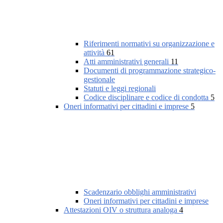
Riferimenti normativi su organizzazione e
attività
61
Atti amministrativi generali
11
Documenti di programmazione strategico-
gestionale
Statuti e leggi regionali
Codice disciplinare e codice di condotta
5
Oneri informativi per cittadini e imprese
5
Scadenzario obblighi amministrativi
Oneri informativi per cittadini e imprese
Attestazioni OIV o struttura analoga
4